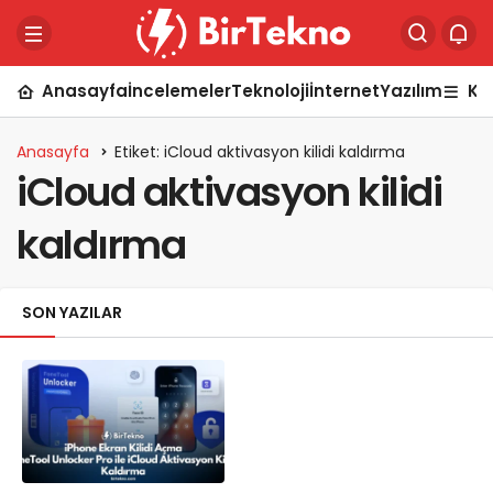
Anasayfa
İncelemeler
Teknoloji
İnternet
Yazılım
Ka
Anasayfa
Etiket: iCloud aktivasyon kilidi kaldırma
iCloud aktivasyon kilidi
kaldırma
SON YAZILAR