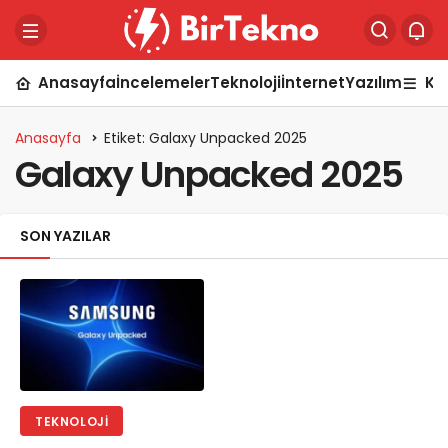
Anasayfa
İncelemeler
Teknoloji
İnternet
Yazılım
Ka
Anasayfa
Etiket: Galaxy Unpacked 2025
Galaxy Unpacked 2025
SON YAZILAR
TEKNOLOJI