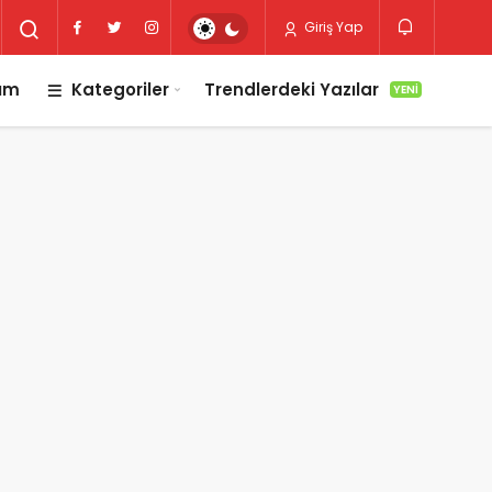
Giriş Yap
lım
Kategoriler
Trendlerdeki Yazılar
YENI