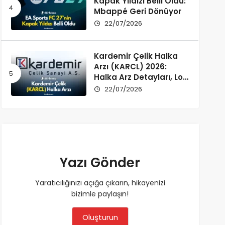
Kapak Yıldızı Belli Oldu:
Mbappé Geri Dönüyor
22/07/2026
Kardemir Çelik Halka
Arzı (KARCL) 2026:
Halka Arz Detayları, Lot
Dağılımı ve Şirket Profili
22/07/2026
Yazı Gönder
Yaratıcılığınızı açığa çıkarın, hikayenizi
bizimle paylaşın!
Oluşturun