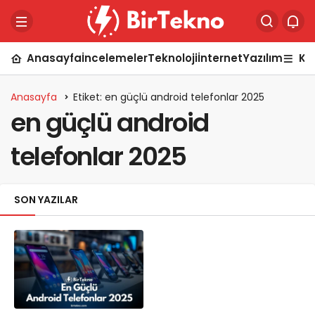
Anasayfa
İncelemeler
Teknoloji
İnternet
Yazılım
Ka
Anasayfa
Etiket: en güçlü android telefonlar 2025
en güçlü android
telefonlar 2025
SON YAZILAR