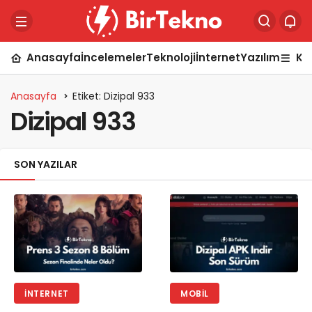
Anasayfa
İncelemeler
Teknoloji
İnternet
Yazılım
Ka
Anasayfa
Etiket: Dizipal 933
Dizipal 933
SON YAZILAR
İNTERNET
MOBIL