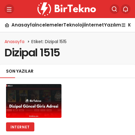
Anasayfa
İncelemeler
Teknoloji
İnternet
Yazılım
Ka
Anasayfa
Etiket: Dizipal 1515
Dizipal 1515
SON YAZILAR
İNTERNET