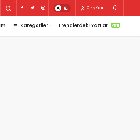
Giriş Yap
lım
Kategoriler
Trendlerdeki Yazılar
YENI