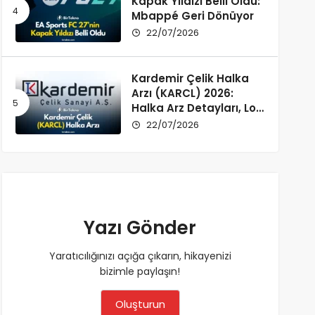
Kapak Yıldızı Belli Oldu:
Mbappé Geri Dönüyor
22/07/2026
Kardemir Çelik Halka
Arzı (KARCL) 2026:
Halka Arz Detayları, Lot
Dağılımı ve Şirket Profili
22/07/2026
Yazı Gönder
Yaratıcılığınızı açığa çıkarın, hikayenizi
bizimle paylaşın!
Oluşturun