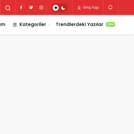
Giriş Yap
lım
Kategoriler
Trendlerdeki Yazılar
YENI