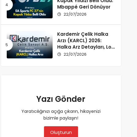
Kapak Yıldızı Belli Oldu:
Mbappé Geri Dönüyor
22/07/2026
Kardemir Çelik Halka
Arzı (KARCL) 2026:
Halka Arz Detayları, Lot
Dağılımı ve Şirket Profili
22/07/2026
Yazı Gönder
Yaratıcılığınızı açığa çıkarın, hikayenizi
bizimle paylaşın!
Oluşturun