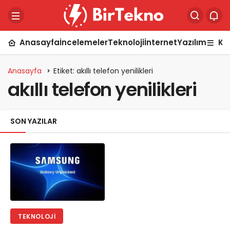
Anasayfa
İncelemeler
Teknoloji
İnternet
Yazılım
Ka
Anasayfa
Etiket: akıllı telefon yenilikleri
akıllı telefon yenilikleri
SON YAZILAR
TEKNOLOJI