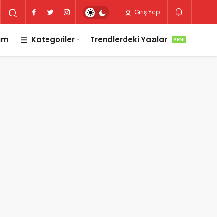
Giriş Yap
lım
Kategoriler
Trendlerdeki Yazılar
YENI