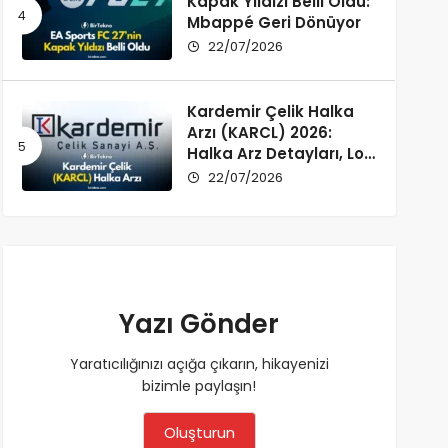
Kapak Yıldızı Belli Oldu:
Mbappé Geri Dönüyor
22/07/2026
Kardemir Çelik Halka
Arzı (KARCL) 2026:
Halka Arz Detayları, Lot
Dağılımı ve Şirket Profili
22/07/2026
Yazı Gönder
Yaratıcılığınızı açığa çıkarın, hikayenizi
bizimle paylaşın!
Oluşturun