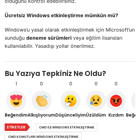
olduğunu kontrol edebilirsiniz.
Ücretsiz Windows etkinleştirme mümkün mü?
Windows’u yasal olarak etkinleştirmek için Microsoft’un
sunduğu
deneme sürümleri
veya eğitim lisansları
kullanılabilir. Yasadışı yollar önerilmez.
Bu Yazıya Tepkiniz Ne Oldu?
1
0
0
0
0
Beğendim
Alkışlıyorum
Düşünceliyim
Üzüldüm
Kızdım
Beğe
ETIKETLER
CMD ILE WINDOWS ETKINLEŞTIRME
CMD KOMUTLARI WINDOWS ETKINLEŞTIRME