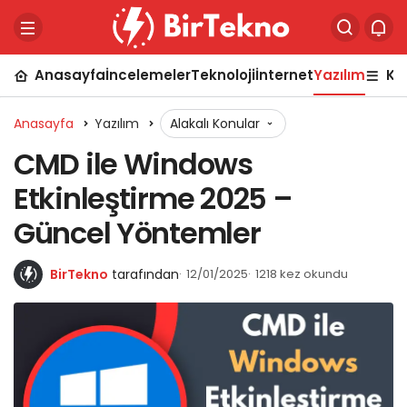
Anasayfa
İncelemeler
Teknoloji
İnternet
Yazılım
Ka
Anasayfa
Yazılım
Alakalı Konular
CMD ile Windows
Etkinleştirme 2025 –
Güncel Yöntemler
BirTekno
tarafından
12/01/2025
1218 kez okundu