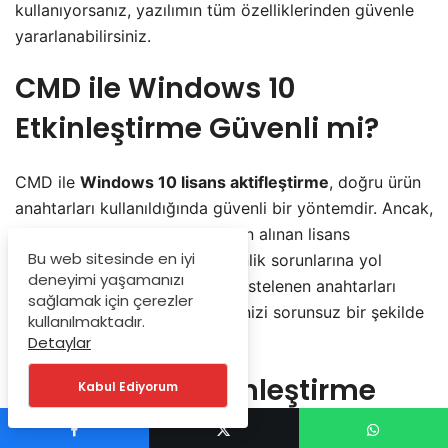
kullanıyorsanız, yazılımın tüm özelliklerinden güvenle
yararlanabilirsiniz.
CMD ile Windows 10
Etkinleştirme Güvenli mi?
CMD ile
Windows 10 lisans aktifleştirme
, doğru ürün
anahtarları kullanıldığında güvenli bir yöntemdir. Ancak,
güvenilir olmayan kaynaklardan alınan lisans
Bu web sitesinde en iyi
anahtarları, sisteminizde güvenlik sorunlarına yol
deneyimi yaşamanızı
açabilir. Bu nedenle, yukarıda listelenen anahtarları
sağlamak için çerezler
kullanarak etkinleştirme işleminizi sorunsuz bir şekilde
kullanılmaktadır.
tamamlayabilirsiniz.
Detaylar
Windows 10 Etkinleştirme
Kabul Ediyorum
Sorunları ve Çözümleri