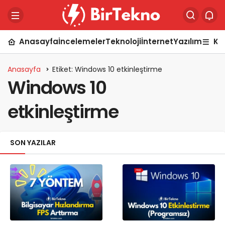
Anasayfa
İncelemeler
Teknoloji
İnternet
Yazılım
Ka
Anasayfa
Etiket: Windows 10 etkinleştirme
Windows 10
etkinleştirme
SON YAZILAR