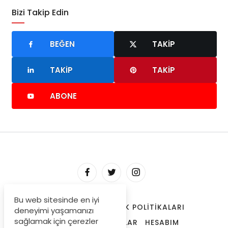
Bizi Takip Edin
BEĞEN
TAKIP
TAKIP
TAKIP
ABONE
Bu web sitesinde en iyi
HAKKIMIZDA
GIZLILIK POLITIKALARI
deneyimi yaşamanızı
sağlamak için çerezler
TRENDLERDEKI YAZILAR
HESABIM