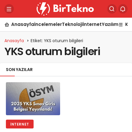
Anasayfa
İncelemeler
Teknoloji
İnternet
Yazılım
Ka
Anasayfa
Etiket: YKS oturum bilgileri
YKS oturum bilgileri
SON YAZILAR
İNTERNET