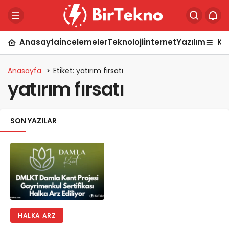
Anasayfa
İncelemeler
Teknoloji
İnternet
Yazılım
Ka
Anasayfa
Etiket: yatırım fırsatı
yatırım fırsatı
SON YAZILAR
HALKA ARZ