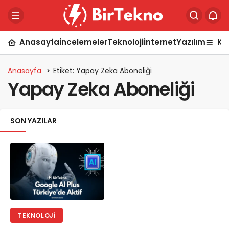
Anasayfa
İncelemeler
Teknoloji
İnternet
Yazılım
Ka
Anasayfa
Etiket: Yapay Zeka Aboneliği
Yapay Zeka Aboneliği
SON YAZILAR
TEKNOLOJI