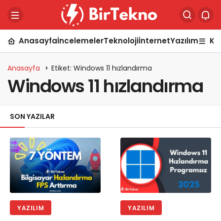
Anasayfa
İncelemeler
Teknoloji
İnternet
Yazılım
Ka
Anasayfa
Etiket: Windows 11 hızlandırma
Windows 11 hızlandırma
SON YAZILAR
YAZILIM
YAZILIM