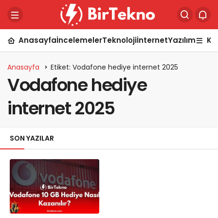
Anasayfa
İncelemeler
Teknoloji
İnternet
Yazılım
Ka
Anasayfa
Etiket: Vodafone hediye internet 2025
Vodafone hediye
internet 2025
SON YAZILAR