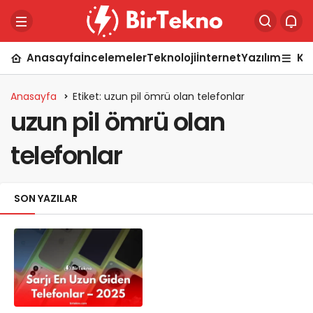
Anasayfa
İncelemeler
Teknoloji
İnternet
Yazılım
Ka
Anasayfa
Etiket: uzun pil ömrü olan telefonlar
uzun pil ömrü olan
telefonlar
SON YAZILAR