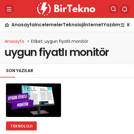
Anasayfa
İncelemeler
Teknoloji
İnternet
Yazılım
Ka
Anasayfa
Etiket: uygun fiyatlı monitör
uygun fiyatlı monitör
SON YAZILAR
TEKNOLOJI