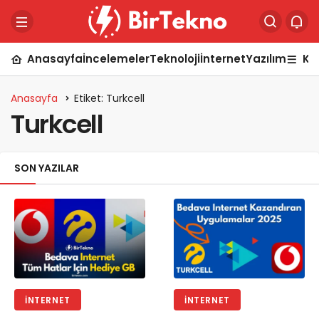
Anasayfa
İncelemeler
Teknoloji
İnternet
Yazılım
Ka
Anasayfa
Etiket: Turkcell
Turkcell
SON YAZILAR
İNTERNET
İNTERNET