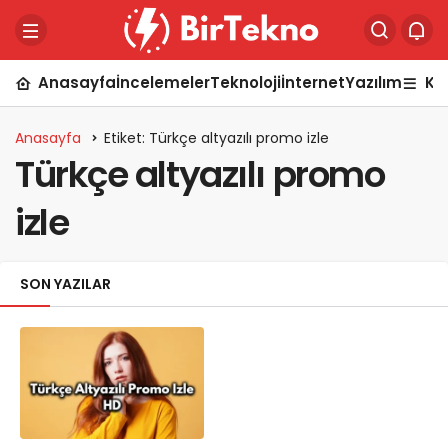
Anasayfa
İncelemeler
Teknoloji
İnternet
Yazılım
Ka
Anasayfa
Etiket: Türkçe altyazılı promo izle
Türkçe altyazılı promo
izle
SON YAZILAR