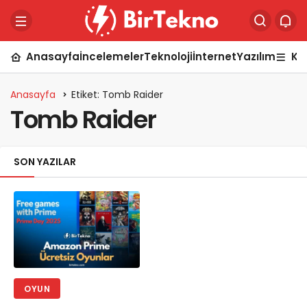
Anasayfa
İncelemeler
Teknoloji
İnternet
Yazılım
Ka
Anasayfa
Etiket: Tomb Raider
Tomb Raider
SON YAZILAR
OYUN