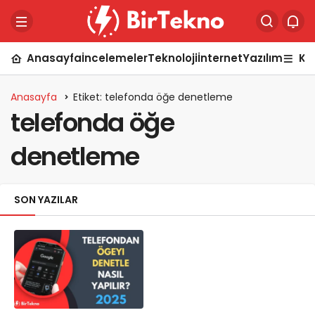
Anasayfa
İncelemeler
Teknoloji
İnternet
Yazılım
Ka
Anasayfa
Etiket: telefonda öğe denetleme
telefonda öğe
denetleme
SON YAZILAR