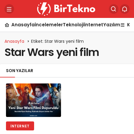
Anasayfa
İncelemeler
Teknoloji
İnternet
Yazılım
Ka
Anasayfa
Etiket: Star Wars yeni film
Star Wars yeni film
SON YAZILAR
İNTERNET