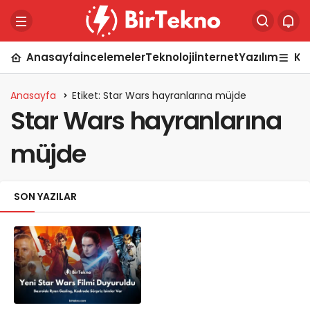
Anasayfa
İncelemeler
Teknoloji
İnternet
Yazılım
Ka
Anasayfa
Etiket: Star Wars hayranlarına müjde
Star Wars hayranlarına
müjde
SON YAZILAR