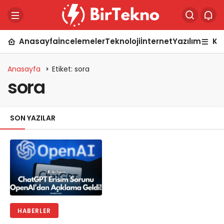
Anasayfa
İncelemeler
Teknoloji
İnternet
Yazılım
Ka
Anasayfa
Etiket: sora
sora
SON YAZILAR
HABERLER