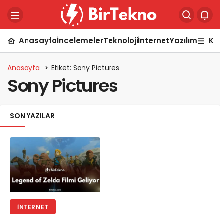
Anasayfa
İncelemeler
Teknoloji
İnternet
Yazılım
Ka
Anasayfa
Etiket: Sony Pictures
Sony Pictures
SON YAZILAR
İNTERNET