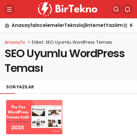
Anasayfa
İncelemeler
Teknoloji
İnternet
Yazılım
Ka
Anasayfa
Etiket: SEO Uyumlu WordPress Teması
SEO Uyumlu WordPress
Teması
SON YAZILAR