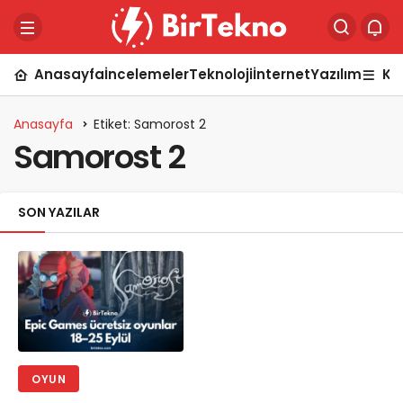
Anasayfa
İncelemeler
Teknoloji
İnternet
Yazılım
Ka
Anasayfa
Etiket: Samorost 2
Samorost 2
SON YAZILAR
OYUN