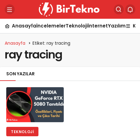
Anasayfa
İncelemeler
Teknoloji
İnternet
Yazılım
Ka
Anasayfa
Etiket: ray tracing
ray tracing
SON YAZILAR
TEKNOLOJI