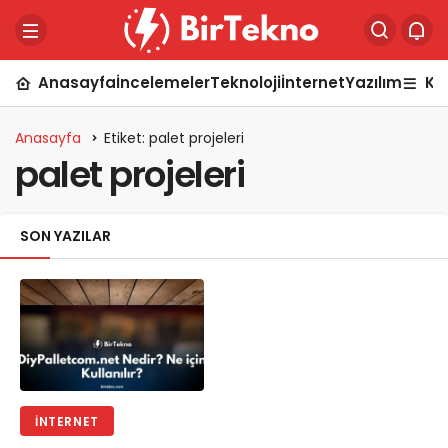
Anasayfa
İncelemeler
Teknoloji
İnternet
Yazılım
Ka
Anasayfa
Etiket: palet projeleri
palet projeleri
SON YAZILAR
İNTERNET