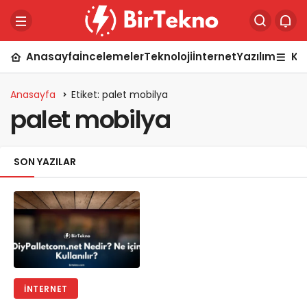
Anasayfa
İncelemeler
Teknoloji
İnternet
Yazılım
Ka
Anasayfa
Etiket: palet mobilya
palet mobilya
SON YAZILAR
İNTERNET