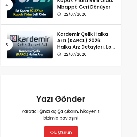
Kapak Yıldızı Belli Oldu:
Mbappé Geri Dönüyor
22/07/2026
Kardemir Çelik Halka
Arzı (KARCL) 2026:
Halka Arz Detayları, Lot
Dağılımı ve Şirket Profili
22/07/2026
Yazı Gönder
Yaratıcılığınızı açığa çıkarın, hikayenizi
bizimle paylaşın!
Oluşturun