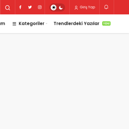
Giriş Yap
lım
Kategoriler
Trendlerdeki Yazılar
YENI