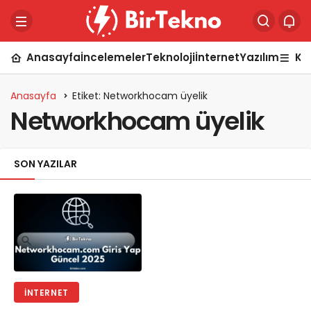
Anasayfa
İncelemeler
Teknoloji
İnternet
Yazılım
Ka
Anasayfa
Etiket: Networkhocam üyelik
Networkhocam üyelik
SON YAZILAR
İNTERNET