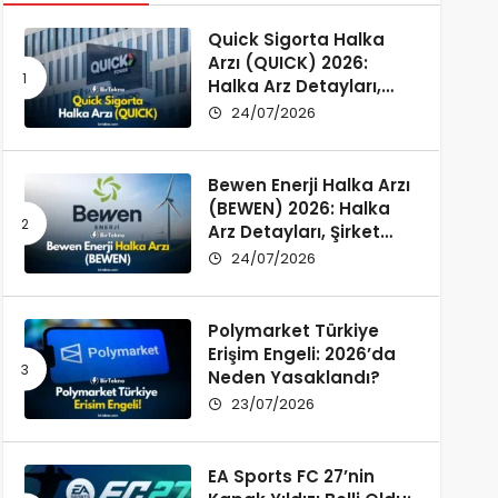
Quick Sigorta Halka
Arzı (QUICK) 2026:
Halka Arz Detayları,
Şirket Profili ve
24/07/2026
Yatırımcı Rehberi
Bewen Enerji Halka Arzı
(BEWEN) 2026: Halka
Arz Detayları, Şirket
Profili ve Fon Kullanımı
24/07/2026
Polymarket Türkiye
Erişim Engeli: 2026’da
Neden Yasaklandı?
23/07/2026
EA Sports FC 27’nin