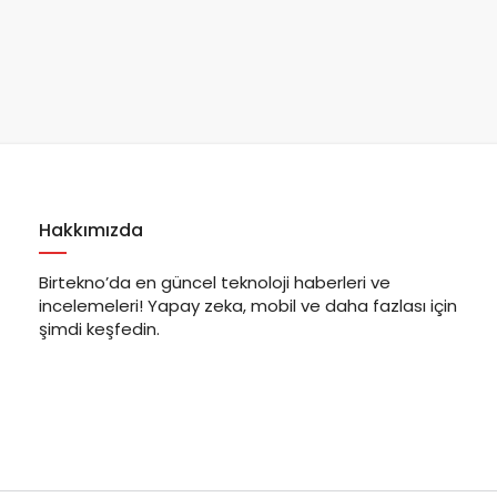
Hakkımızda
Birtekno’da en güncel teknoloji haberleri ve
incelemeleri! Yapay zeka, mobil ve daha fazlası için
şimdi keşfedin.