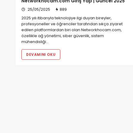
Networkhocam.com Giriş Yap | Güncel 2025
25/05/2025
889
2025 yılı itibarıyla teknolojiye ilgi duyan bireyler,
profesyoneller ve öğrenciler tarafından sıkça ziyaret
edilen platformlardan biri olan Networkhocam.com,
özellikle ağ yönetimi, siber güvenlik, sistem
mühendisliği…
DEVAMINI OKU