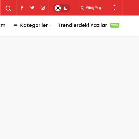
Giriş Yap
lım
Kategoriler
Trendlerdeki Yazılar
YENI