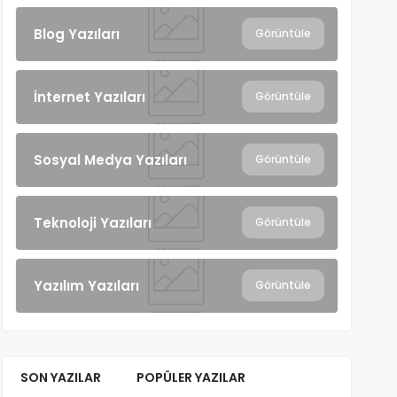
Blog Yazıları
Görüntüle
İnternet Yazıları
Görüntüle
Sosyal Medya Yazıları
Görüntüle
Teknoloji Yazıları
Görüntüle
Yazılım Yazıları
Görüntüle
SON YAZILAR
POPÜLER YAZILAR