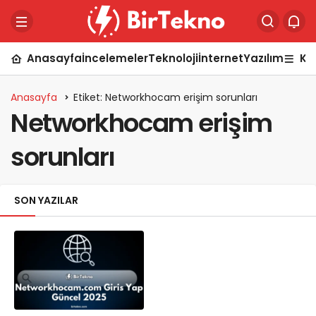
Anasayfa
İncelemeler
Teknoloji
İnternet
Yazılım
Ka
Anasayfa
Etiket: Networkhocam erişim sorunları
Networkhocam erişim
sorunları
SON YAZILAR