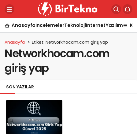
Anasayfa
İncelemeler
Teknoloji
İnternet
Yazılım
Ka
Anasayfa
Etiket: Networkhocam.com giriş yap
Networkhocam.com
giriş yap
SON YAZILAR