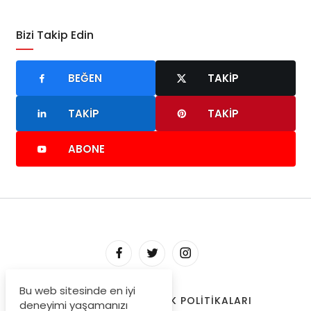
Bizi Takip Edin
BEĞEN
TAKIP
TAKIP
TAKIP
ABONE
Bu web sitesinde en iyi
HAKKIMIZDA
GIZLILIK POLITIKALARI
deneyimi yaşamanızı