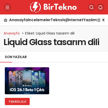
Anasayfa
İncelemeler
Teknoloji
İnternet
Yazılım
Ka
Anasayfa
Etiket: Liquid Glass tasarım dili
Liquid Glass tasarım dili
SON YAZILAR
TEKNOLOJI