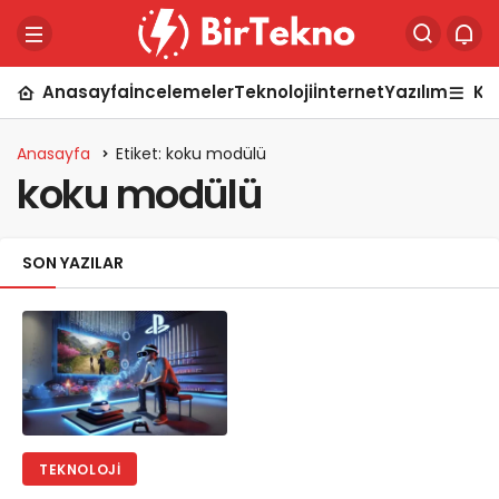
Anasayfa
İncelemeler
Teknoloji
İnternet
Yazılım
Ka
Anasayfa
Etiket: koku modülü
koku modülü
SON YAZILAR
TEKNOLOJI