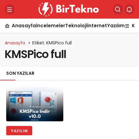
Anasayfa
İncelemeler
Teknoloji
İnternet
Yazılım
Ka
Anasayfa
Etiket: KMSPico full
KMSPico full
SON YAZILAR
YAZILIM