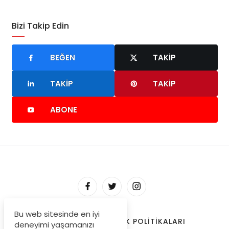
Bizi Takip Edin
BEĞEN
TAKIP
TAKIP
TAKIP
ABONE
Bu web sitesinde en iyi
HAKKIMIZDA
GIZLILIK POLITIKALARI
deneyimi yaşamanızı