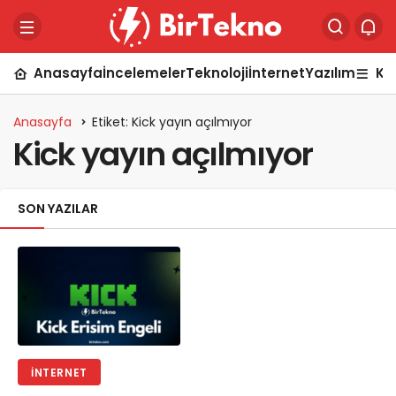
Anasayfa
İncelemeler
Teknoloji
İnternet
Yazılım
Ka
Anasayfa
Etiket: Kick yayın açılmıyor
Kick yayın açılmıyor
SON YAZILAR
İNTERNET