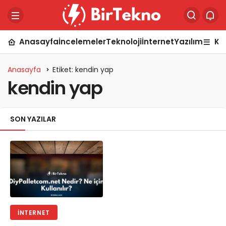
Anasayfa
İncelemeler
Teknoloji
İnternet
Yazılım
Ka
Anasayfa
Etiket: kendin yap
kendin yap
SON YAZILAR
İNTERNET