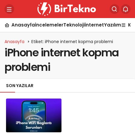
Anasayfa
İncelemeler
Teknoloji
İnternet
Yazılım
Ka
Anasayfa
Etiket: iPhone internet kopma problemi
iPhone internet kopma
problemi
SON YAZILAR