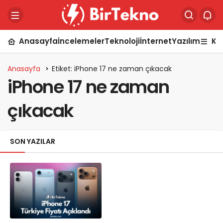
Anasayfa
İncelemeler
Teknoloji
İnternet
Yazılım
Ka
Anasayfa
Etiket: iPhone 17 ne zaman çıkacak
iPhone 17 ne zaman
çıkacak
SON YAZILAR