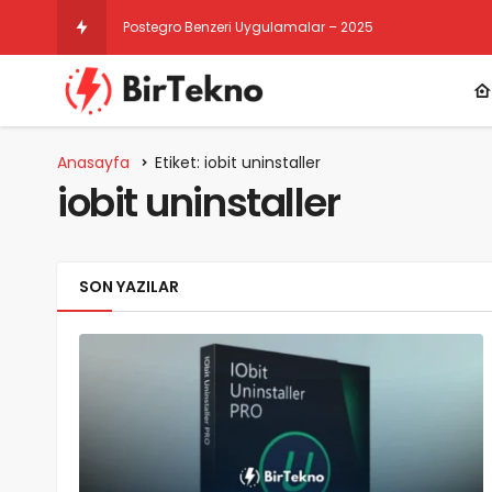
Postegro Benzeri Uygulamalar – 2025
Anasayfa
Etiket: iobit uninstaller
iobit uninstaller
SON YAZILAR