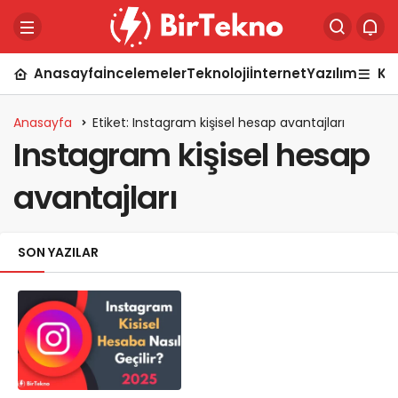
Anasayfa
İncelemeler
Teknoloji
İnternet
Yazılım
Ka
Anasayfa
Etiket: Instagram kişisel hesap avantajları
Instagram kişisel hesap
avantajları
SON YAZILAR