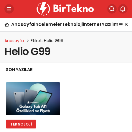
Anasayfa
İncelemeler
Teknoloji
İnternet
Yazılım
Ka
Anasayfa
Etiket: Helio G99
Helio G99
SON YAZILAR
TEKNOLOJI