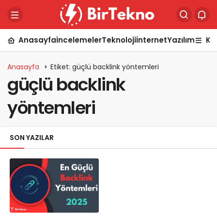
Anasayfa
İncelemeler
Teknoloji
İnternet
Yazılım
Ka
Anasayfa
Etiket: güçlü backlink yöntemleri
güçlü backlink
yöntemleri
SON YAZILAR