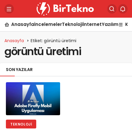
Anasayfa
İncelemeler
Teknoloji
İnternet
Yazılım
Ka
Anasayfa
Etiket: görüntü üretimi
görüntü üretimi
SON YAZILAR
TEKNOLOJI