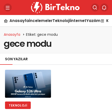
Anasayfa
İncelemeler
Teknoloji
İnternet
Yazılım
Ka
Anasayfa
Etiket: gece modu
gece modu
SON YAZILAR
TEKNOLOJI